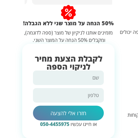
agreed on a time and texted me
Lacked 
every ten minutes to let me
know where he was due to the
50% הנחה על מוצר שני ללא הגבלה!
lateness of the traffic. Advise him
strongly.
 יכולים
מזמינים אותנו לניקיון של מוצר (ספה לדוגמה),
ומקבלים 50% הנחה על המוצר השני.
לקבלת הצעת מחיר
לניקוי הספה
חזרו אלי להצעה
וחות
או חייגו עכשיו
050-4455975