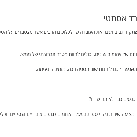
knowledge of each item's
deep dirt.
ד אסתטי
Gentleman David.
תקחו גם בחשבון את העובדה שהלכלוכים הרבים אשר מצטברים על הספה
תם של זיהומים שונים, יכולים להוות מטרד תברואתי של ממש.
תאפשר לכם ליהנות שוב מספה רכה, מזמינה ונעימה.
נסים כבר לא מה שהיו?
ומציעה שירות ניקוי ספות במעלה אדומים לגופים ציבוריים ועסקיים, וללק