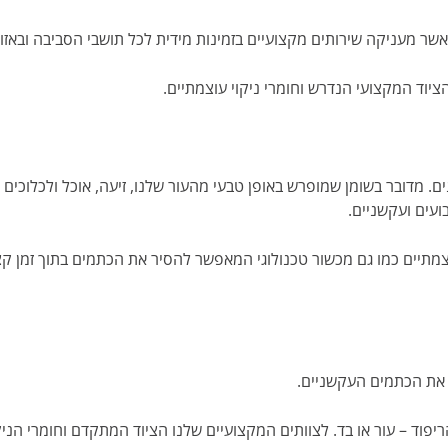
ר מעניקה שירותים מקצועיים בזמינות מידית לכל תושבי הסביבה ובאזור
יוד המקצועי הנדרש וחומרי ניקוי עוצמתיים.
. מדובר בשומן שמופרש באופן טבעי מהעור שלנו, זיעה, אוכל ולכלוכים
ועים ועקשניים.
עוצמתיים כמו גם מכשור טכנולוגי המאפשר להסיר את הכתמים בתוך זמן קצ
eonard Raffaele
2 לפני שנים
k David did is wonderful.
im clean my sofa. Seems
 את הכתמים העקשניים.
moved all dirt and stains.
py, I asked him to do my
ng room, living room, and
יפוד – עור או בד. לצוותים המקצועיים שלנו הציוד המתקדם וחומרי הניק
קרא עוד
rug chairs.